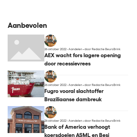
Aanbevolen
26 oktober 2022 - Aandelen
•
door Redactie BeursBrink
AEX wacht fors lagere opening
door recessievrees
26 oktober 2022 - Aandelen
•
door Redactie BeursBrink
Fugro vooral slachtoffer
Braziliaanse dambreuk
26 oktober 2022 - Aandelen
•
door Redactie BeursBrink
Bank of America verhoogt
koersdoelen ASML en Besi