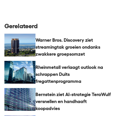
Gerelateerd
Warner Bros. Discovery ziet
streamingtak groeien ondanks
zwakkere groepsomzet
Rheinmetall verlaagt outlook na
schrappen Duits
fregattenprogramma
Bernstein ziet AI-strategie TeraWulf
versnellen en handhaaft
koopadvies