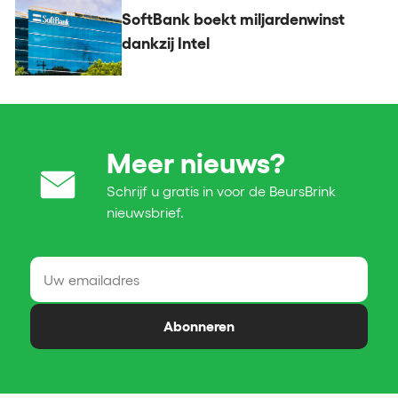
SoftBank boekt miljardenwinst
dankzij Intel
Meer nieuws?
Schrijf u gratis in voor de BeursBrink
nieuwsbrief.
Abonneren