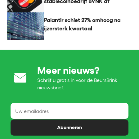
stablecoinbedrijf BVNK af
Palantir schiet 27% omhoog na
ijzersterk kwartaal
Meer nieuws?
Schrijf u gratis in voor de BeursBrink
nieuwsbrief.
Abonneren