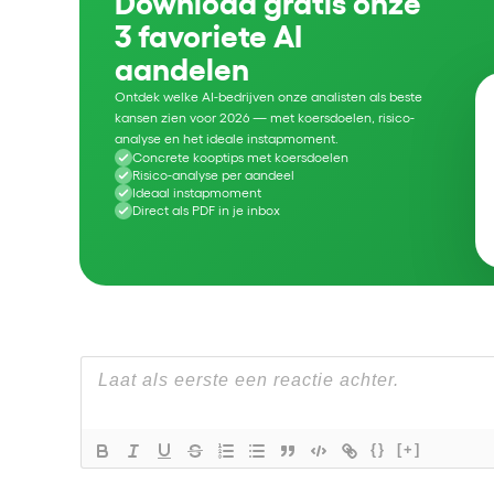
Download gratis onze
3 favoriete AI
aandelen
Ontdek welke AI-bedrijven onze analisten als beste
kansen zien voor 2026 — met koersdoelen, risico-
analyse en het ideale instapmoment.
Concrete kooptips met koersdoelen
Risico-analyse per aandeel
Ideaal instapmoment
Direct als PDF in je inbox
{}
[+]