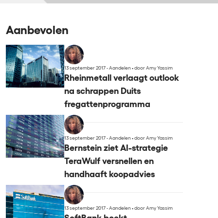
Aanbevolen
13 september 2017 - Aandelen
•
door Amy Yassim
Rheinmetall verlaagt outlook
na schrappen Duits
fregattenprogramma
13 september 2017 - Aandelen
•
door Amy Yassim
Bernstein ziet AI-strategie
TeraWulf versnellen en
handhaaft koopadvies
13 september 2017 - Aandelen
•
door Amy Yassim