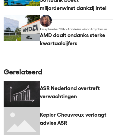
SoftBank boekt
miljardenwinst dankzij Intel
13 september 2017 - Aandelen
•
door Amy Yassim
AMD daalt ondanks sterke
kwartaalcijfers
Gerelateerd
ASR Nederland overtreft
verwachtingen
Kepler Cheuvreux verlaagt
advies ASR