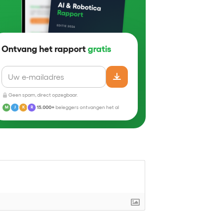
Ontvang het rapport
gratis
Geen spam, direct opzegbaar.
15.000+
beleggers ontvangen het al
M
J
K
R