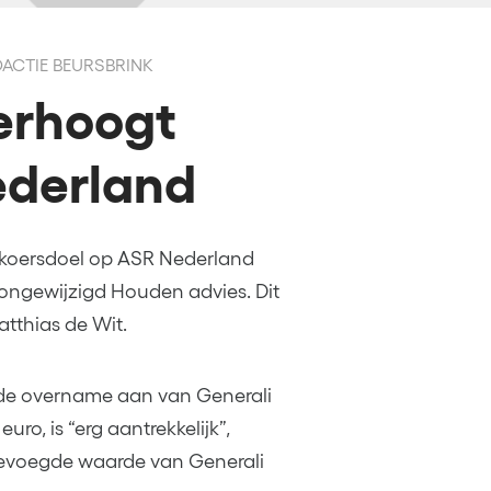
DACTIE BEURSBRINK
erhoogt
ederland
 koersdoel op ASR Nederland
ongewijzigd Houden advies. Dit
tthias de Wit.
e overname aan van Generali
o, is “erg aantrekkelijk”,
egevoegde waarde van Generali