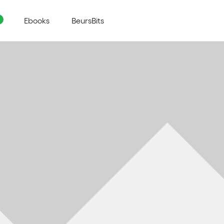
Ebooks
BeursBits