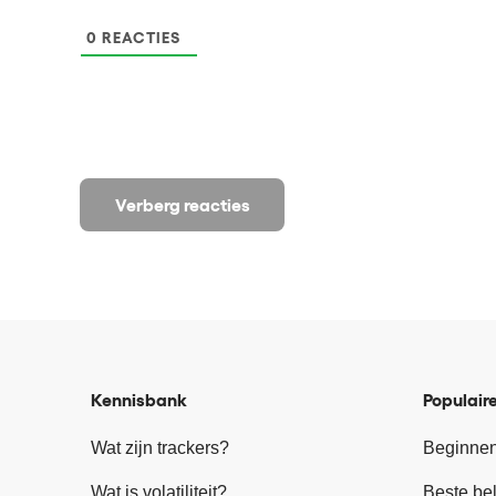
0
REACTIES
Verberg reacties
Kennisbank
Populaire
Wat zijn trackers?
Beginnen
Wat is volatiliteit?
Beste be