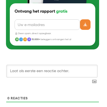
Ontvang het rapport
gratis
Geen spam, direct opzegbaar.
15.000+
beleggers ontvangen het al
M
J
K
R
0
REACTIES