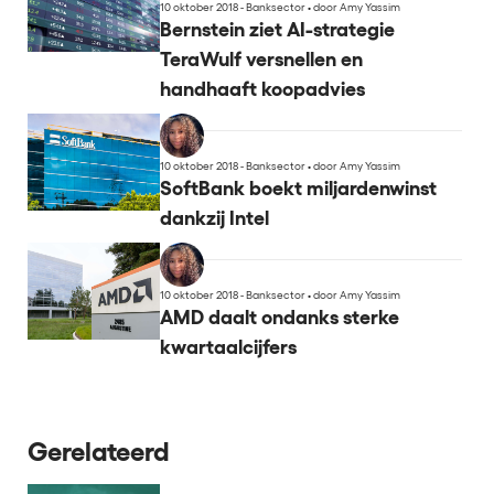
10 oktober 2018 - Banksector
•
door Amy Yassim
Bernstein ziet AI-strategie
TeraWulf versnellen en
handhaaft koopadvies
10 oktober 2018 - Banksector
•
door Amy Yassim
SoftBank boekt miljardenwinst
dankzij Intel
10 oktober 2018 - Banksector
•
door Amy Yassim
AMD daalt ondanks sterke
kwartaalcijfers
Gerelateerd