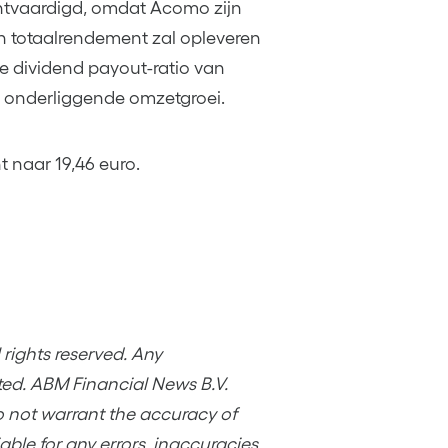
htvaardigd, omdat Acomo zijn
totaalrendement zal opleveren
e dividend payout-ratio van
e onderliggende omzetgroei.
 naar 19,46 euro.
rights reserved. Any
ited. ABM Financial News B.V.
o not warrant the accuracy of
ble for any errors, inaccuracies