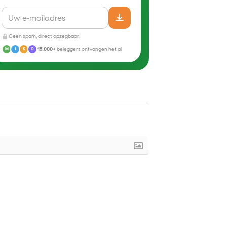
Geen spam, direct opzegbaar.
15.000+
beleggers ontvangen het al
M
J
K
R