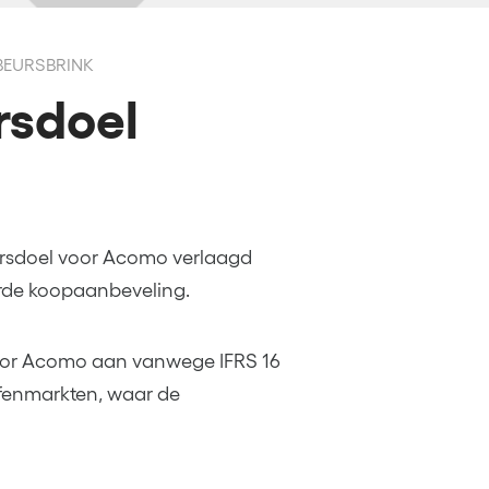
 BEURSBRINK
rsdoel
ersdoel voor Acomo verlaagd
rde koopaanbeveling.
oor Acomo aan vanwege IFRS 16
ffenmarkten, waar de