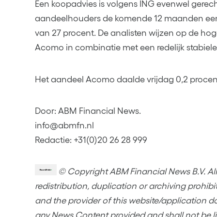
Een koopadvies is volgens ING evenwel gerec
aandeelhouders de komende 12 maanden een 
van 27 procent. De analisten wijzen op de hog
Acomo in combinatie met een redelijk stabiel
Het aandeel Acomo daalde vrijdag 0,2 procent
Door: ABM Financial News.
info@abmfn.nl
Redactie: +31(0)20 26 28 999
© Copyright ABM Financial News B.V. All 
redistribution, duplication or archiving prohib
and the provider of this website/application d
any News Content provided and shall not be lia