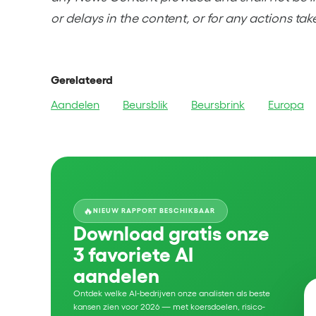
or delays in the content, or for any actions tak
Gerelateerd
Aandelen
Beursblik
Beursbrink
Europa
🔥
NIEUW RAPPORT BESCHIKBAAR
Download gratis onze
3 favoriete AI
aandelen
Ontdek welke AI-bedrijven onze analisten als beste
kansen zien voor 2026 — met koersdoelen, risico-