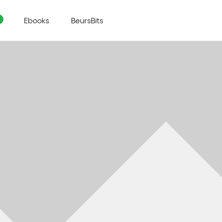
Ebooks
BeursBits