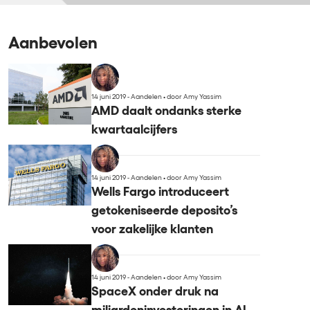
Aanbevolen
14 juni 2019 - Aandelen
•
door Amy Yassim
AMD daalt ondanks sterke
kwartaalcijfers
14 juni 2019 - Aandelen
•
door Amy Yassim
Wells Fargo introduceert
getokeniseerde deposito’s
voor zakelijke klanten
14 juni 2019 - Aandelen
•
door Amy Yassim
SpaceX onder druk na