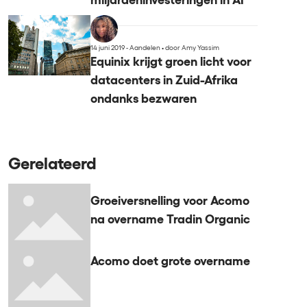
miljardeninvesteringen in AI
14 juni 2019 - Aandelen
•
door Amy Yassim
Equinix krijgt groen licht voor
datacenters in Zuid-Afrika
ondanks bezwaren
Gerelateerd
Groeiversnelling voor Acomo
na overname Tradin Organic
Acomo doet grote overname