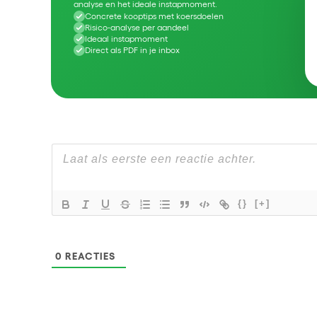
analyse en het ideale instapmoment.
Concrete kooptips met koersdoelen
Risico-analyse per aandeel
Ideaal instapmoment
Direct als PDF in je inbox
{}
[+]
0
REACTIES