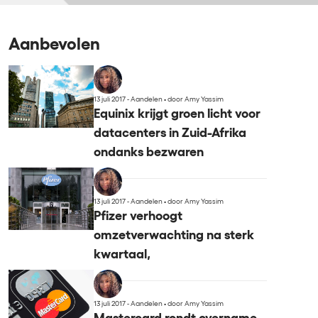
Aanbevolen
13 juli 2017 - Aandelen
•
door Amy Yassim
Equinix krijgt groen licht voor
datacenters in Zuid-Afrika
ondanks bezwaren
13 juli 2017 - Aandelen
•
door Amy Yassim
Pfizer verhoogt
omzetverwachting na sterk
kwartaal,
13 juli 2017 - Aandelen
•
door Amy Yassim