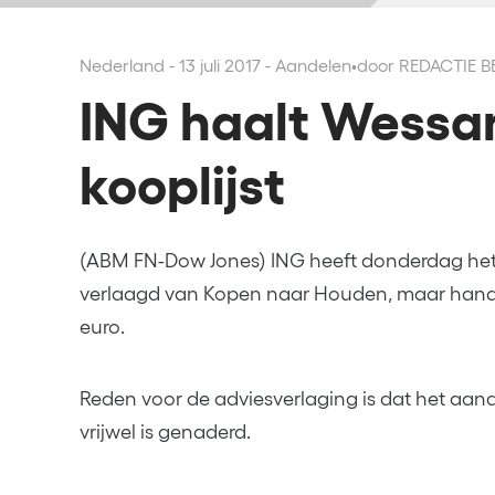
Nederland - 13 juli 2017 - Aandelen
•
door REDACTIE 
ING haalt Wessa
kooplijst
(ABM FN-Dow Jones) ING heeft donderdag het
verlaagd van Kopen naar Houden, maar handh
euro.
Reden voor de adviesverlaging is dat het aan
vrijwel is genaderd.