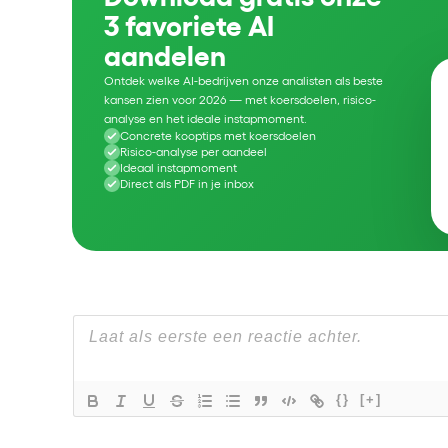
3 favoriete AI
aandelen
Ontdek welke AI-bedrijven onze analisten als beste
kansen zien voor 2026 — met koersdoelen, risico-
analyse en het ideale instapmoment.
Concrete kooptips met koersdoelen
Risico-analyse per aandeel
Ideaal instapmoment
Direct als PDF in je inbox
{}
[+]