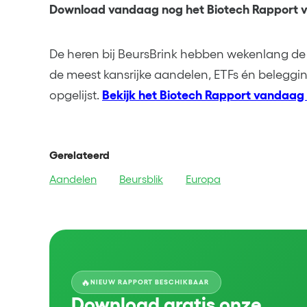
Download vandaag nog het Biotech Rapport v
De heren bij BeursBrink hebben wekenlang de
de meest kansrijke aandelen, ETFs én belegging
opgelijst.
Bekijk het Biotech Rapport vandaag
Gerelateerd
Aandelen
Beursblik
Europa
🔥
NIEUW RAPPORT BESCHIKBAAR
Download gratis onze