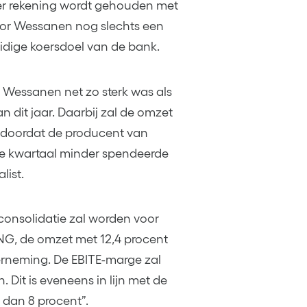
 er rekening wordt gehouden met
oor Wessanen nog slechts een
idige koersdoel van de bank.
j Wessanen net zo sterk was als
 dit jaar. Daarbij zal de omzet
n doordat de producent van
ste kwartaal minder spendeerde
list.
consolidatie zal worden voor
NG, de omzet met 12,4 procent
derneming. De EBITE-marge zal
 Dit is eveneens in lijn met de
dan 8 procent”.