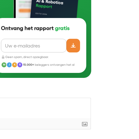
Ontvang het rapport
gratis
Geen spam, direct opzegbaar.
15.000+
beleggers ontvangen het al
M
J
K
R