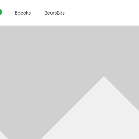
Ebooks
BeursBits