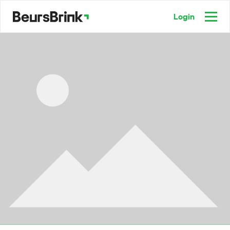
Login