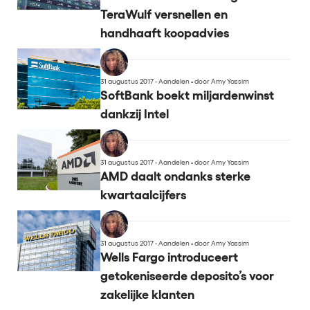
TeraWulf versnellen en
handhaaft koopadvies
31 augustus 2017 - Aandelen
•
door Amy Yassim
SoftBank boekt miljardenwinst
dankzij Intel
31 augustus 2017 - Aandelen
•
door Amy Yassim
AMD daalt ondanks sterke
kwartaalcijfers
31 augustus 2017 - Aandelen
•
door Amy Yassim
Wells Fargo introduceert
getokeniseerde deposito’s voor
zakelijke klanten