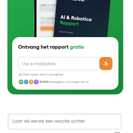
Ontvang het rapport
gratis
Geen spam, direct opzegbaar.
15.000+
beleggers ontvangen het al
M
J
K
R