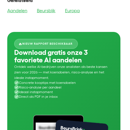
Gerelateerd
Aandelen
Beursblik
Europa
🔥
NIEUW RAPPORT BESCHIKBAAR
Download gratis onze 3
favoriete AI aandelen
Ontdek welke AI-bedrijven onze analisten als beste kansen
zien voor 2026 — met koersdoelen, risico-analyse en het
ideale instapmoment.
Concrete kooptips met koersdoelen
Risico-analyse per aandeel
Ideaal instapmoment
Direct als PDF in je inbox