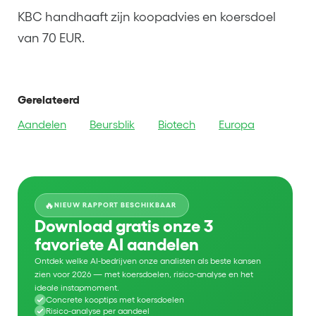
KBC handhaaft zijn koopadvies en koersdoel
van 70 EUR.
Gerelateerd
Aandelen
Beursblik
Biotech
Europa
🔥
NIEUW RAPPORT BESCHIKBAAR
Download gratis onze 3
favoriete AI aandelen
Ontdek welke AI-bedrijven onze analisten als beste kansen
zien voor 2026 — met koersdoelen, risico-analyse en het
ideale instapmoment.
Concrete kooptips met koersdoelen
Risico-analyse per aandeel