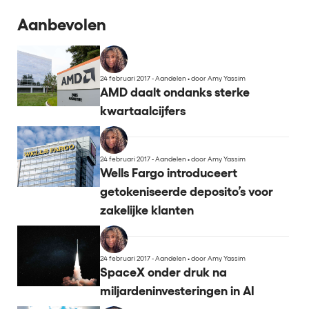
Aanbevolen
24 februari 2017 - Aandelen
•
door Amy Yassim
AMD daalt ondanks sterke
kwartaalcijfers
24 februari 2017 - Aandelen
•
door Amy Yassim
Wells Fargo introduceert
getokeniseerde deposito’s voor
zakelijke klanten
24 februari 2017 - Aandelen
•
door Amy Yassim
SpaceX onder druk na
miljardeninvesteringen in AI