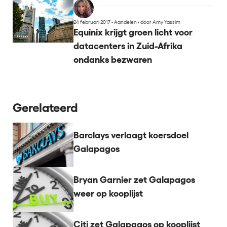
24 februari 2017 - Aandelen
•
door Amy Yassim
Equinix krijgt groen licht voor
datacenters in Zuid-Afrika
ondanks bezwaren
Gerelateerd
Barclays verlaagt koersdoel
Galapagos
Bryan Garnier zet Galapagos
weer op kooplijst
Citi zet Galapagos op kooplijst