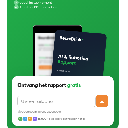
Ideaal instapmoment
Direct als PDF in je inbox
Ontvang het rapport
gratis
Geen spam, direct opzegbaar.
15.000+
beleggers ontvangen het al
M
J
K
R