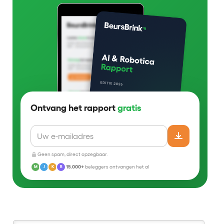
Ontvang het rapport
gratis
Geen spam, direct opzegbaar.
15.000+
beleggers ontvangen het al
M
J
K
R