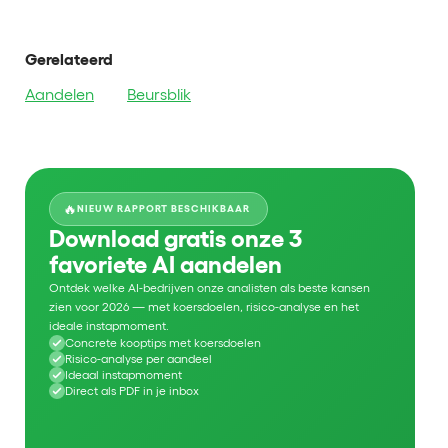
Gerelateerd
Aandelen
Beursblik
🔥
NIEUW RAPPORT BESCHIKBAAR
Download gratis onze 3
favoriete AI aandelen
Ontdek welke AI-bedrijven onze analisten als beste kansen
zien voor 2026 — met koersdoelen, risico-analyse en het
ideale instapmoment.
Concrete kooptips met koersdoelen
Risico-analyse per aandeel
Ideaal instapmoment
Direct als PDF in je inbox