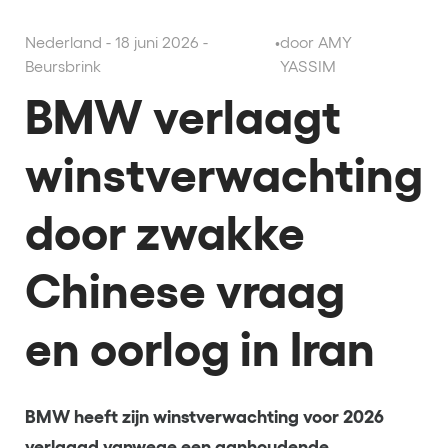
Nederland - 18 juni 2026 -
•
door AMY
Beursbrink
YASSIM
BMW verlaagt
winstverwachting
door zwakke
Chinese vraag
en oorlog in Iran
BMW heeft zijn winstverwachting voor 2026
verlaagd vanwege een aanhoudende