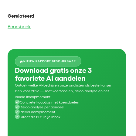
Gerelateerd
Beursbrink
🔥
NIEUW RAPPORT BESCHIKBAAR
Download gratis onze 3
favoriete AI aandelen
Ontdek welke AI-bedrijven onze analisten als beste kansen
zien voor 2026 — met koersdoelen, risico-analyse en het
ideale instapmoment.
Concrete kooptips met koersdoelen
Risico-analyse per aandeel
Ideaal instapmoment
Direct als PDF in je inbox