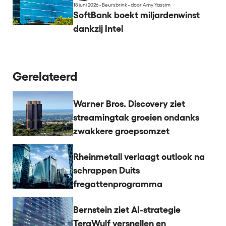
18 juni 2026 - Beursbrink
•
door Amy Yassim
SoftBank boekt miljardenwinst
dankzij Intel
Gerelateerd
Warner Bros. Discovery ziet
streamingtak groeien ondanks
zwakkere groepsomzet
Rheinmetall verlaagt outlook na
schrappen Duits
fregattenprogramma
Bernstein ziet AI-strategie
TeraWulf versnellen en