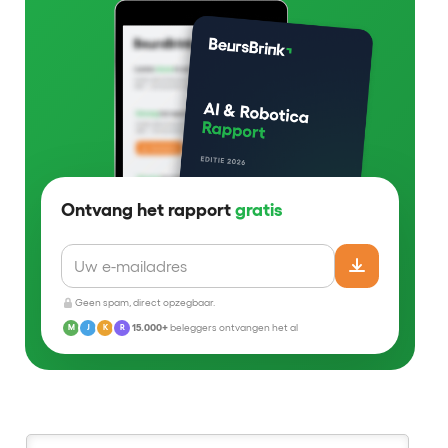
Ontvang het rapport
gratis
Geen spam, direct opzegbaar.
15.000+
beleggers ontvangen het al
M
J
K
R