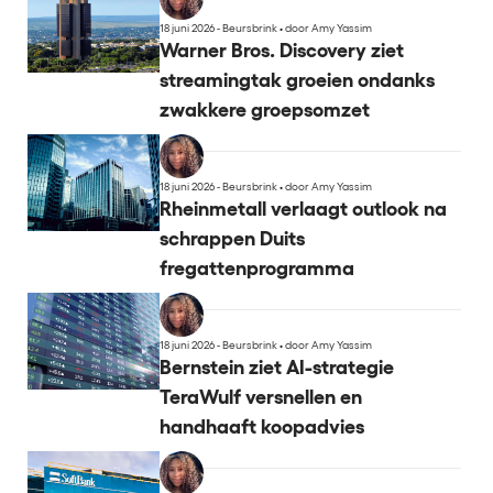
18 juni 2026 - Beursbrink
•
door Amy Yassim
Warner Bros. Discovery ziet
streamingtak groeien ondanks
zwakkere groepsomzet
18 juni 2026 - Beursbrink
•
door Amy Yassim
Rheinmetall verlaagt outlook na
schrappen Duits
fregattenprogramma
18 juni 2026 - Beursbrink
•
door Amy Yassim
Bernstein ziet AI-strategie
TeraWulf versnellen en
handhaaft koopadvies