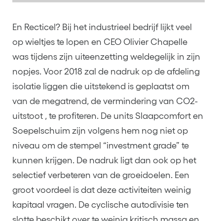
En Recticel? Bij het industrieel bedrijf lijkt veel
op wieltjes te lopen en CEO Olivier Chapelle
was tijdens zijn uiteenzetting weldegelijk in zijn
nopjes.
Voor 2018 zal de nadruk op de afdeling
isolatie liggen die
uitstekend is geplaatst om
van
de
megatrend
,
de vermindering van CO2-
uitstoot
,
te
profiteren
.
De units
Slaapcomfort en
Soepelschuim
zijn volgens hem nog niet op
niveau
om
de
stempel
“i
nvestment
grade
”
te
kunnen
krijgen. D
e
nadruk
ligt
dan ook
op het
selectief
verbeteren
van
de
groeidoelen
.
Een
groot
voordeel
is
dat
deze
activiteiten
weinig
kapitaal vragen
.
De
cyclische
autodivisie ten
slotte beschikt over te weinig kritisch
massa
en