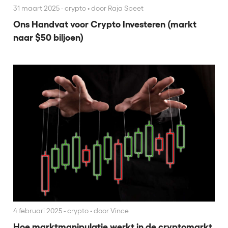
31 maart 2025 - crypto
•
door Raja Speet
Ons Handvat voor Crypto Investeren (markt
naar $50 biljoen)
4 februari 2025 - crypto
•
door Vince
Hoe marktmanipulatie werkt in de cryptomarkt