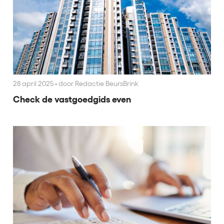
28 april 2025
•
door Redactie BeursBrink
Check de vastgoedgids even