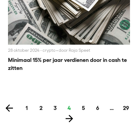
28 oktober 2024 - crypto
•
door Raja Speet
Minimaal 15% per jaar verdienen door in cash te
zitten
1
2
3
4
5
6
…
29