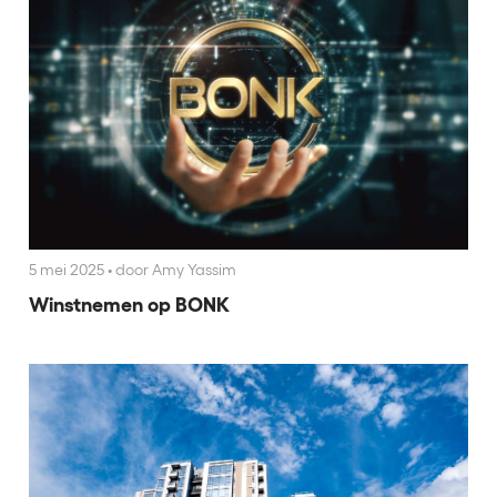
5 mei 2025
•
door Amy Yassim
Winstnemen op BONK