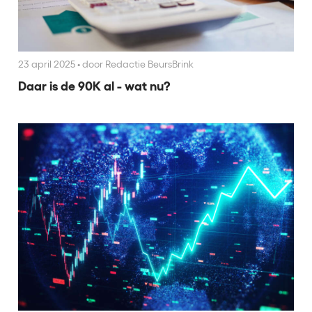
23 april 2025
•
door Redactie BeursBrink
Daar is de 90K al - wat nu?