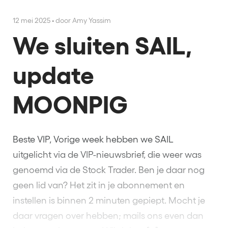
12 mei 2025
•
door Amy Yassim
We sluiten SAIL,
update
MOONPIG
Beste VIP, Vorige week hebben we SAIL
uitgelicht via de VIP-nieuwsbrief, die weer was
genoemd via de Stock Trader. Ben je daar nog
geen lid van? Het zit in je abonnement en
instellen is binnen 2 minuten gepiept. Mocht je
daar vragen over hebben; mails ons even dan