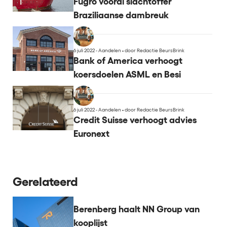
Fugro vooral slachtoffer
Braziliaanse dambreuk
6 juli 2022 - Aandelen
•
door Redactie BeursBrink
Bank of America verhoogt
koersdoelen ASML en Besi
6 juli 2022 - Aandelen
•
door Redactie BeursBrink
Credit Suisse verhoogt advies
Euronext
Gerelateerd
Berenberg haalt NN Group van
kooplijst