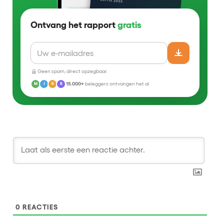
Ontvang het rapport
gratis
Geen spam, direct opzegbaar.
15.000+
beleggers ontvangen het al
M
J
K
R
0
REACTIES