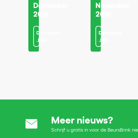
December
November
2016
2016
Download
Download
.PDF
.PDF
Meer nieuws?
Schrijf u gratis in voor de BeursBrink ni