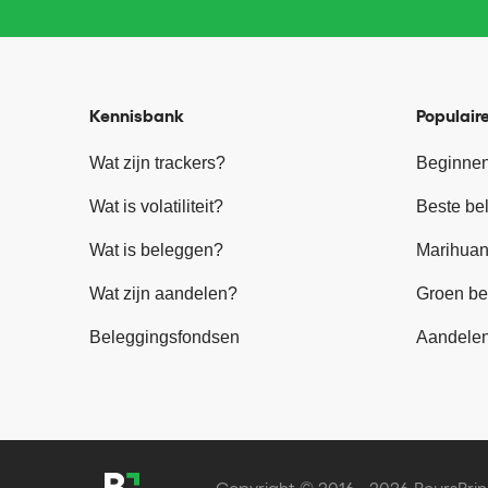
Kennisbank
Populaire
Wat zijn trackers?
Beginnen
Wat is volatiliteit?
Beste be
Wat is beleggen?
Marihuan
Wat zijn aandelen?
Groen be
Beleggingsfondsen
Aandele
Copyright © 2016 - 2026 BeursBrin