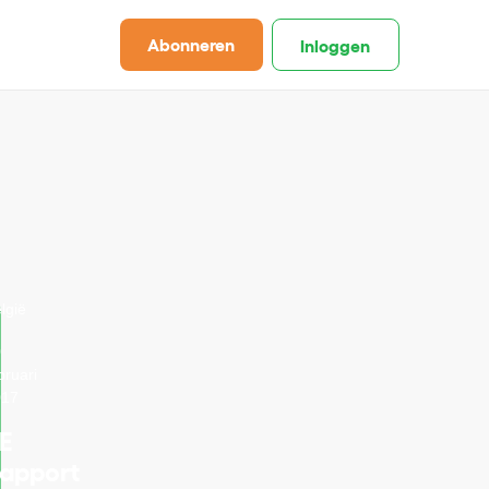
Abonneren
Inloggen
lgië
0
bruari
017
E
apport