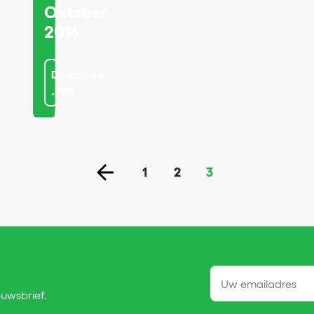
Oktober
2016
Download
.PDF
1
2
3
euwsbrief.