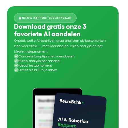
🔥
NIEUW RAPPORT BESCHIKBAAR
Download gratis onze 3
favoriete AI aandelen
Ontdek welke AI-bedrijven onze analisten als beste kansen
zien voor 2026 — met koersdoelen, risico-analyse en het
ideale instapmoment.
Concrete kooptips met koersdoelen
Risico-analyse per aandeel
Ideaal instapmoment
Direct als PDF in je inbox