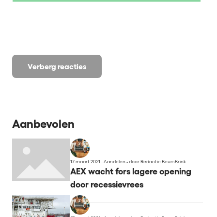
Verberg reacties
Aanbevolen
17 maart 2021 - Aandelen
•
door Redactie BeursBrink
AEX wacht fors lagere opening
door recessievrees