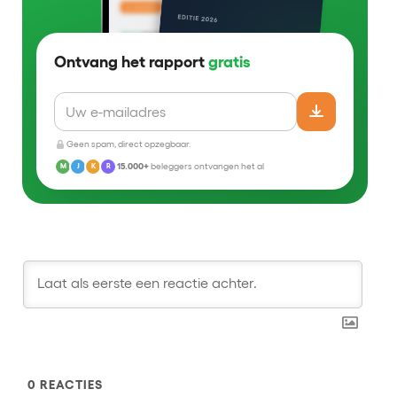
Ontvang het rapport
gratis
Geen spam, direct opzegbaar.
15.000+
beleggers ontvangen het al
M
J
K
R
0
REACTIES