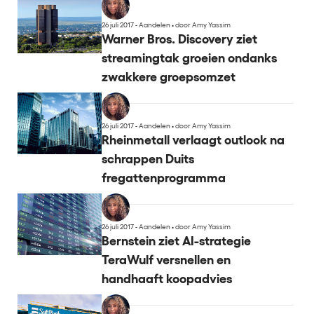
26 juli 2017 - Aandelen
•
door Amy Yassim
Warner Bros. Discovery ziet
streamingtak groeien ondanks
zwakkere groepsomzet
26 juli 2017 - Aandelen
•
door Amy Yassim
Rheinmetall verlaagt outlook na
schrappen Duits
fregattenprogramma
26 juli 2017 - Aandelen
•
door Amy Yassim
Bernstein ziet AI-strategie
TeraWulf versnellen en
handhaaft koopadvies