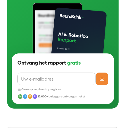
Ontvang het rapport
gratis
Geen spam, direct opzegbaar.
15.000+
beleggers ontvangen het al
M
J
K
R