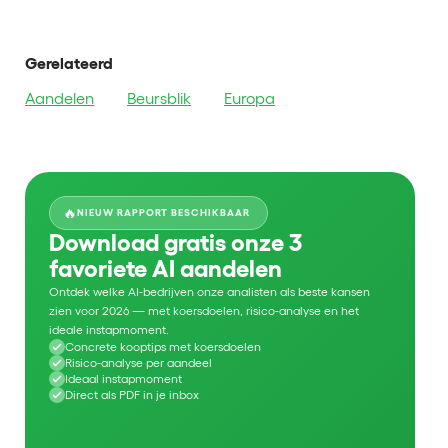
Gerelateerd
Aandelen
Beursblik
Europa
🔥
NIEUW RAPPORT BESCHIKBAAR
Download gratis onze 3
favoriete AI aandelen
Ontdek welke AI-bedrijven onze analisten als beste kansen
zien voor 2026 — met koersdoelen, risico-analyse en het
ideale instapmoment.
Concrete kooptips met koersdoelen
Risico-analyse per aandeel
Ideaal instapmoment
Direct als PDF in je inbox