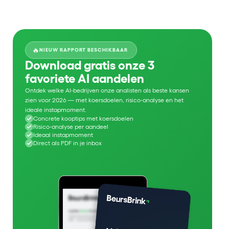
🔥
NIEUW RAPPORT BESCHIKBAAR
Download gratis onze 3
favoriete AI aandelen
Ontdek welke AI-bedrijven onze analisten als beste kansen
zien voor 2026 — met koersdoelen, risico-analyse en het
ideale instapmoment.
Concrete kooptips met koersdoelen
Risico-analyse per aandeel
Ideaal instapmoment
Direct als PDF in je inbox