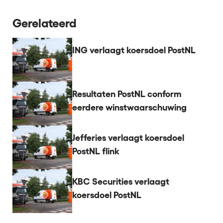
Gerelateerd
ING verlaagt koersdoel PostNL
Resultaten PostNL conform
eerdere winstwaarschuwing
Jefferies verlaagt koersdoel
PostNL flink
KBC Securities verlaagt
koersdoel PostNL