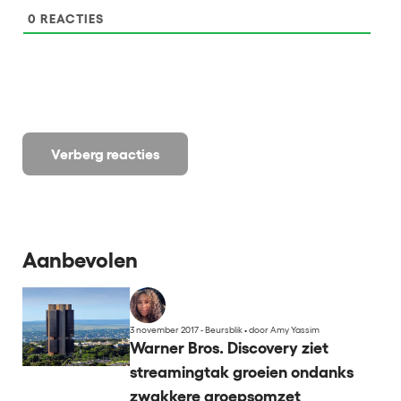
0
REACTIES
Verberg reacties
Aanbevolen
3 november 2017 - Beursblik
•
door Amy Yassim
Warner Bros. Discovery ziet
streamingtak groeien ondanks
zwakkere groepsomzet