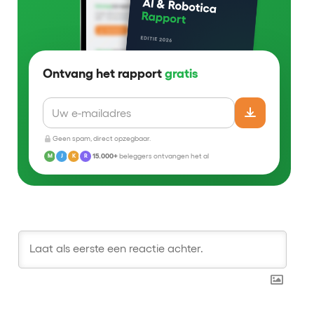
Ontvang het rapport
gratis
Geen spam, direct opzegbaar.
15.000+
beleggers ontvangen het al
M
J
K
R