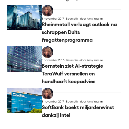
3 november 2017 - Beursblik
•
door Amy Yassim
Rheinmetall verlaagt outlook na
schrappen Duits
fregattenprogramma
3 november 2017 - Beursblik
•
door Amy Yassim
Bernstein ziet AI-strategie
TeraWulf versnellen en
handhaaft koopadvies
3 november 2017 - Beursblik
•
door Amy Yassim
SoftBank boekt miljardenwinst
dankzij Intel