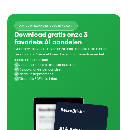
🔥
NIEUW RAPPORT BESCHIKBAAR
Download gratis onze 3
favoriete AI aandelen
Ontdek welke AI-bedrijven onze analisten als beste kansen
zien voor 2026 — met koersdoelen, risico-analyse en het
ideale instapmoment.
Concrete kooptips met koersdoelen
Risico-analyse per aandeel
Ideaal instapmoment
Direct als PDF in je inbox