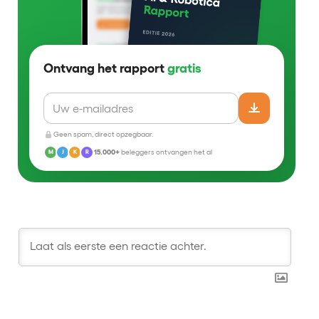
Ontvang het rapport
gratis
Geen spam, direct opzegbaar.
15.000+
beleggers ontvangen het al
M
J
K
R