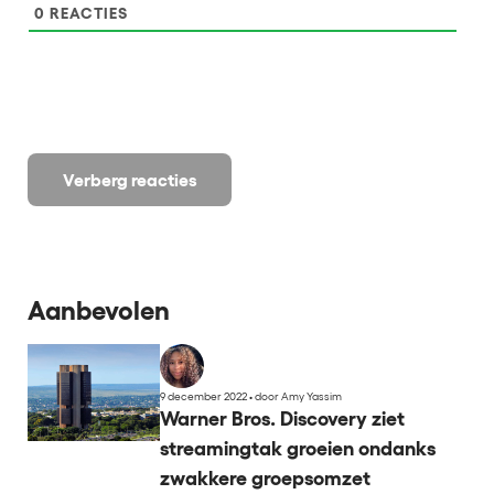
0
REACTIES
Verberg reacties
Aanbevolen
9 december 2022
•
door Amy Yassim
Warner Bros. Discovery ziet
streamingtak groeien ondanks
zwakkere groepsomzet