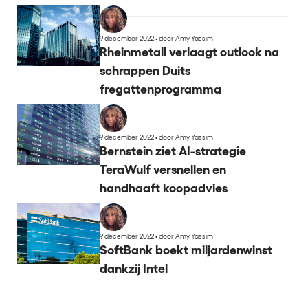
9 december 2022
•
door Amy Yassim
Rheinmetall verlaagt outlook na
schrappen Duits
fregattenprogramma
9 december 2022
•
door Amy Yassim
Bernstein ziet AI-strategie
TeraWulf versnellen en
handhaaft koopadvies
9 december 2022
•
door Amy Yassim
SoftBank boekt miljardenwinst
dankzij Intel