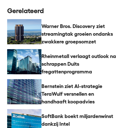
Gerelateerd
Warner Bros. Discovery ziet
streamingtak groeien ondanks
zwakkere groepsomzet
Rheinmetall verlaagt outlook na
schrappen Duits
fregattenprogramma
Bernstein ziet AI-strategie
TeraWulf versnellen en
handhaaft koopadvies
SoftBank boekt miljardenwinst
dankzij Intel