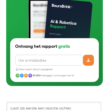
Ontvang het rapport
gratis
Geen spam, direct opzegbaar.
15.000+
beleggers ontvangen het al
M
J
K
R