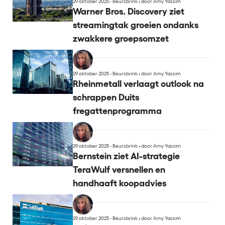
29 oktober 2025 - Beursbrink
•
door Amy Yassim
Warner Bros. Discovery ziet
streamingtak groeien ondanks
zwakkere groepsomzet
29 oktober 2025 - Beursbrink
•
door Amy Yassim
Rheinmetall verlaagt outlook na
schrappen Duits
fregattenprogramma
29 oktober 2025 - Beursbrink
•
door Amy Yassim
Bernstein ziet AI-strategie
TeraWulf versnellen en
handhaaft koopadvies
29 oktober 2025 - Beursbrink
•
door Amy Yassim