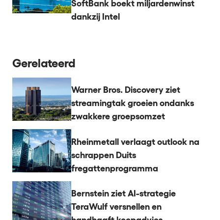
SoftBank boekt miljardenwinst
dankzij Intel
Gerelateerd
Warner Bros. Discovery ziet
streamingtak groeien ondanks
zwakkere groepsomzet
Rheinmetall verlaagt outlook na
schrappen Duits
fregattenprogramma
Bernstein ziet AI-strategie
TeraWulf versnellen en
handhaaft koopadvies