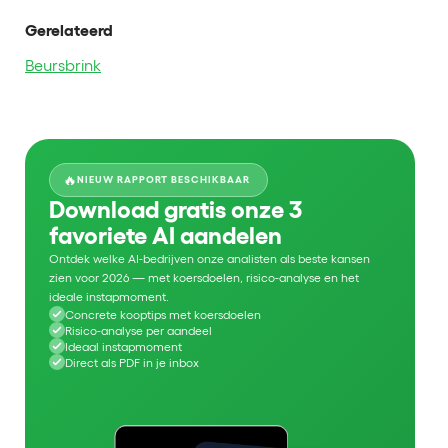
Gerelateerd
Beursbrink
🔥
NIEUW RAPPORT BESCHIKBAAR
Download gratis onze 3
favoriete AI aandelen
Ontdek welke AI-bedrijven onze analisten als beste kansen
zien voor 2026 — met koersdoelen, risico-analyse en het
ideale instapmoment.
Concrete kooptips met koersdoelen
Risico-analyse per aandeel
Ideaal instapmoment
Direct als PDF in je inbox