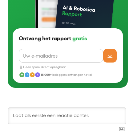
Ontvang het rapport
gratis
Geen spam, direct opzegbaar.
15.000+
beleggers ontvangen het al
M
J
K
R