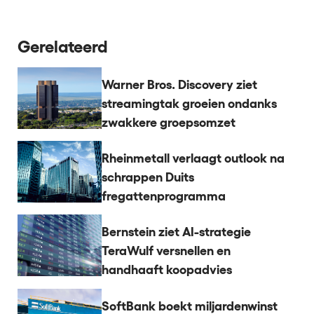
Gerelateerd
Warner Bros. Discovery ziet
streamingtak groeien ondanks
zwakkere groepsomzet
Rheinmetall verlaagt outlook na
schrappen Duits
fregattenprogramma
Bernstein ziet AI-strategie
TeraWulf versnellen en
handhaaft koopadvies
SoftBank boekt miljardenwinst