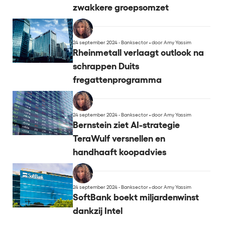
zwakkere groepsomzet
24 september 2024 - Banksector
•
door Amy Yassim
Rheinmetall verlaagt outlook na
schrappen Duits
fregattenprogramma
24 september 2024 - Banksector
•
door Amy Yassim
Bernstein ziet AI-strategie
TeraWulf versnellen en
handhaaft koopadvies
24 september 2024 - Banksector
•
door Amy Yassim
SoftBank boekt miljardenwinst
dankzij Intel