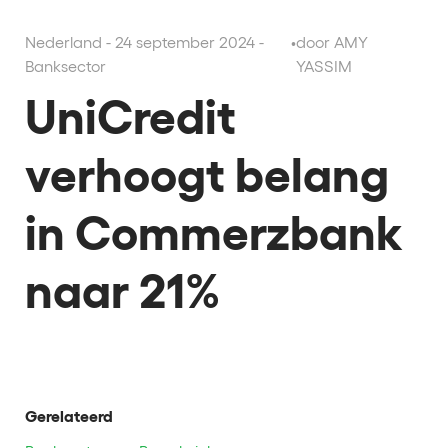
Nederland - 24 september 2024 -
•
door AMY
Banksector
YASSIM
UniCredit
verhoogt belang
in Commerzbank
naar 21%
Gerelateerd