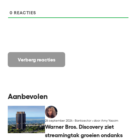
0
REACTIES
Verberg reacties
Aanbevolen
24 september 2024 - Banksector
•
door Amy Yassim
Warner Bros. Discovery ziet
streamingtak groeien ondanks