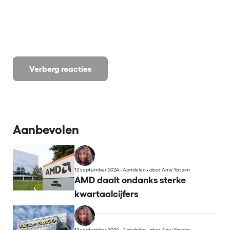
Verberg reacties
Aanbevolen
12 september 2024 - Aandelen
•
door Amy Yassim
AMD daalt ondanks sterke
kwartaalcijfers
12 september 2024 - Aandelen
•
door Amy Yassim