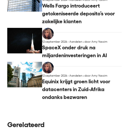
Wells Fargo introduceert
getokeniseerde deposito’s voor
zakelijke klanten
12 september 2024 - Aandelen
•
door Amy Yassim
SpaceX onder druk na
miljardeninvesteringen in AI
12 september 2024 - Aandelen
•
door Amy Yassim
Equinix krijgt groen licht voor
datacenters in Zuid-Afrika
ondanks bezwaren
Gerelateerd