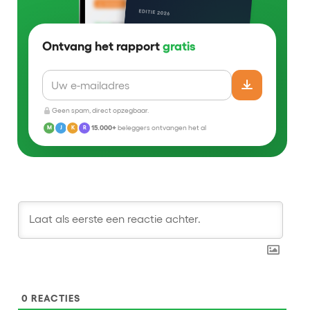
Ontvang het rapport
gratis
Geen spam, direct opzegbaar.
15.000+
beleggers ontvangen het al
M
J
K
R
0
REACTIES