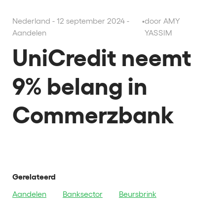
Nederland - 12 september 2024 -
•
door AMY
Aandelen
YASSIM
UniCredit neemt
9% belang in
Commerzbank
Gerelateerd
Aandelen
Banksector
Beursbrink