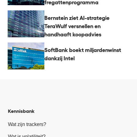
fregattenprogramma
Bernstein ziet AI-strategie
TeraWulf versnellen en
handhaaft koopadvies
SoftBank boekt miljardenwinst
dankzij Intel
Kennisbank
Wat zijn trackers?
Wat is volatiliteit?