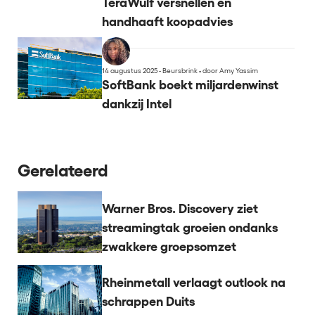
TeraWulf versnellen en
handhaaft koopadvies
14 augustus 2025 - Beursbrink
•
door Amy Yassim
SoftBank boekt miljardenwinst
dankzij Intel
Gerelateerd
Warner Bros. Discovery ziet
streamingtak groeien ondanks
zwakkere groepsomzet
Rheinmetall verlaagt outlook na
schrappen Duits