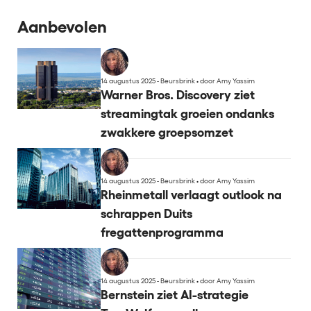
Aanbevolen
14 augustus 2025 - Beursbrink
•
door Amy Yassim
Warner Bros. Discovery ziet
streamingtak groeien ondanks
zwakkere groepsomzet
14 augustus 2025 - Beursbrink
•
door Amy Yassim
Rheinmetall verlaagt outlook na
schrappen Duits
fregattenprogramma
14 augustus 2025 - Beursbrink
•
door Amy Yassim
Bernstein ziet AI-strategie