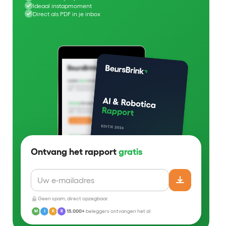
Ideaal instapmoment
Direct als PDF in je inbox
Ontvang het rapport
gratis
Geen spam, direct opzegbaar.
15.000+
beleggers ontvangen het al
M
J
K
R