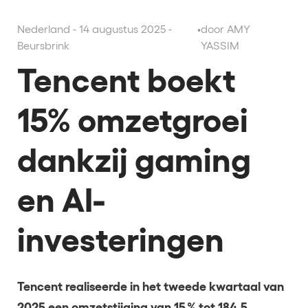
Nederland - 14 augustus 2025 -
•
door AMY
Beursbrink
YASSIM
Tencent boekt
15% omzetgroei
dankzij gaming
en AI-
investeringen
Tencent realiseerde in het tweede kwartaal van
2025 een omzetstijging van 15 % tot 184,5