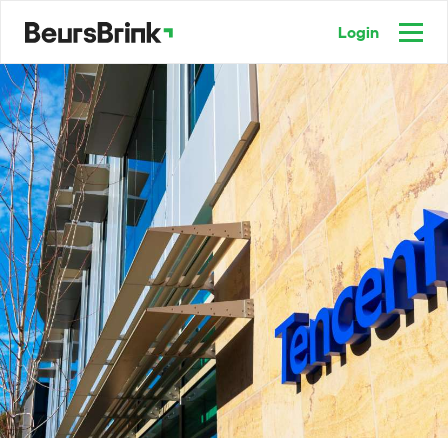
Login