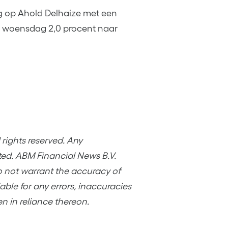
g op Ahold Delhaize met een
e woensdag 2,0 procent naar
rights reserved. Any
ited. ABM Financial News B.V.
o not warrant the accuracy of
ble for any errors, inaccuracies
en in reliance thereon.