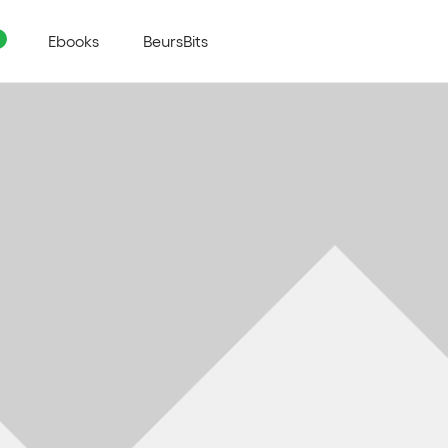
Ebooks
BeursBits