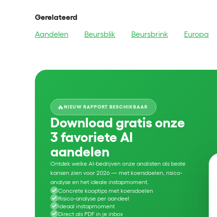
Gerelateerd
Aandelen
Beursblik
Beursbrink
Europa
🔥
NIEUW RAPPORT BESCHIKBAAR
Download gratis onze
3 favoriete AI
aandelen
Ontdek welke AI-bedrijven onze analisten als beste
kansen zien voor 2026 — met koersdoelen, risico-
analyse en het ideale instapmoment.
Concrete kooptips met koersdoelen
Risico-analyse per aandeel
Ideaal instapmoment
Direct als PDF in je inbox