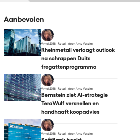
Aanbevolen
9 mei 2018 - Retail
•
door Amy Yassim
Rheinmetall verlaagt outlook
na schrappen Duits
fregattenprogramma
9 mei 2018 - Retail
•
door Amy Yassim
Bernstein ziet AI-strategie
TeraWulf versnellen en
handhaaft koopadvies
9 mei 2018 - Retail
•
door Amy Yassim