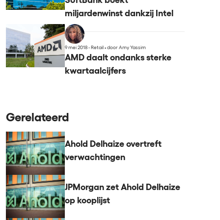
SoftBank boekt
miljardenwinst dankzij Intel
9 mei 2018 - Retail
•
door Amy Yassim
AMD daalt ondanks sterke
kwartaalcijfers
Gerelateerd
Ahold Delhaize overtreft
verwachtingen
JPMorgan zet Ahold Delhaize
op kooplijst