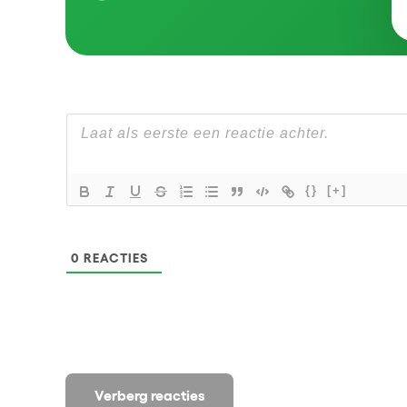
{}
[+]
0
REACTIES
Verberg reacties