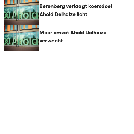
Berenberg verlaagt koersdoel
Ahold Delhaize licht
Meer omzet Ahold Delhaize
verwacht