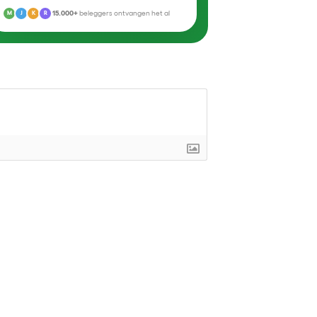
15.000+
beleggers ontvangen het al
M
J
K
R