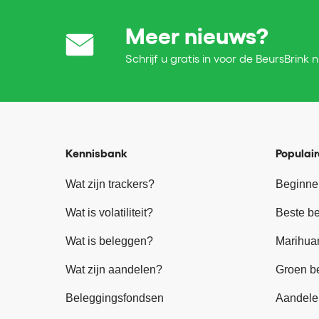
Meer nieuws?
Schrijf u gratis in voor de BeursBrink 
Kennisbank
Populair
Wat zijn trackers?
Beginne
Wat is volatiliteit?
Beste b
Wat is beleggen?
Marihua
Wat zijn aandelen?
Groen b
Beleggingsfondsen
Aandele