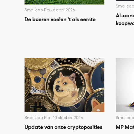
Smallcap
Smallcap Pro
6 april 2026
AI-aand
De boeren voelen 't als eerste
koopwa
Smallcap Pro
10 oktober 2025
Smallcap
Update van onze cryptoposities
MP Mate