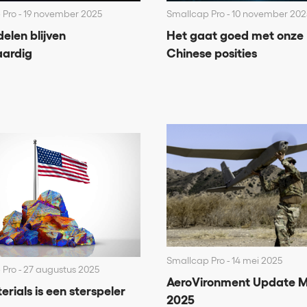
 Pro
19 november 2025
Smallcap Pro
10 november 202
elen blijven
Het gaat goed met onze
ardig
Chinese posities
Smallcap Pro
14 mei 2025
 Pro
27 augustus 2025
AeroVironment Update M
rials is een sterspeler
2025