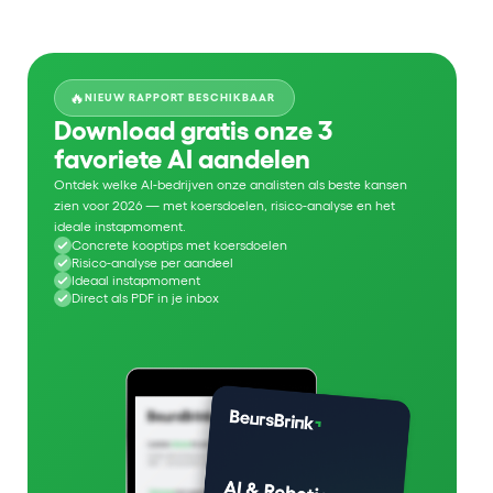
🔥
NIEUW RAPPORT BESCHIKBAAR
Download gratis onze 3
favoriete AI aandelen
Ontdek welke AI-bedrijven onze analisten als beste kansen
zien voor 2026 — met koersdoelen, risico-analyse en het
ideale instapmoment.
Concrete kooptips met koersdoelen
Risico-analyse per aandeel
Ideaal instapmoment
Direct als PDF in je inbox