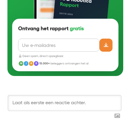
Ontvang het rapport
gratis
Geen spam, direct opzegbaar.
15.000+
beleggers ontvangen het al
M
J
K
R