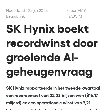
Nederland - 25 juli 2025 -
•
door AMY
Beursbrink
YASSIM
SK Hynix boekt
recordwinst door
groeiende AI-
geheugenvraag
SK Hynix rapporteerde in het tweede kwartaal
een recordomzet van 22,23 biljoen won ($16,17
miljard) en een operationele winst van 9,21