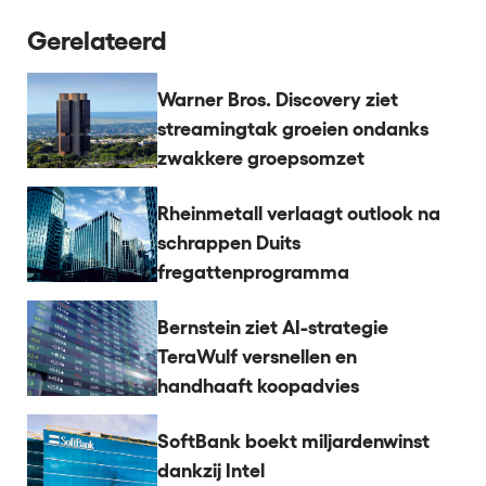
Gerelateerd
Warner Bros. Discovery ziet
streamingtak groeien ondanks
zwakkere groepsomzet
Rheinmetall verlaagt outlook na
schrappen Duits
fregattenprogramma
Bernstein ziet AI-strategie
TeraWulf versnellen en
handhaaft koopadvies
SoftBank boekt miljardenwinst
dankzij Intel