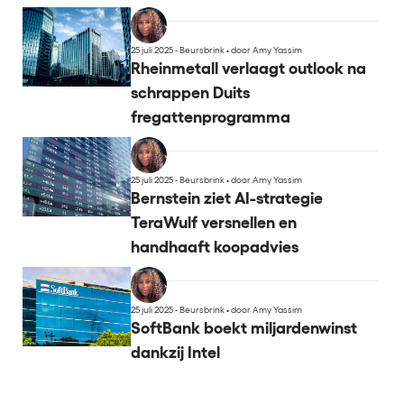
25 juli 2025 - Beursbrink
•
door Amy Yassim
Rheinmetall verlaagt outlook na
schrappen Duits
fregattenprogramma
25 juli 2025 - Beursbrink
•
door Amy Yassim
Bernstein ziet AI-strategie
TeraWulf versnellen en
handhaaft koopadvies
25 juli 2025 - Beursbrink
•
door Amy Yassim
SoftBank boekt miljardenwinst
dankzij Intel