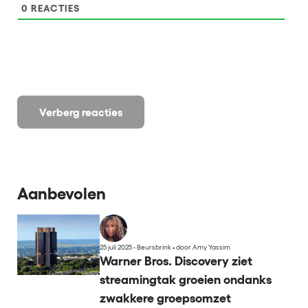
0
REACTIES
Verberg reacties
Aanbevolen
25 juli 2025 - Beursbrink
•
door Amy Yassim
Warner Bros. Discovery ziet
streamingtak groeien ondanks
zwakkere groepsomzet