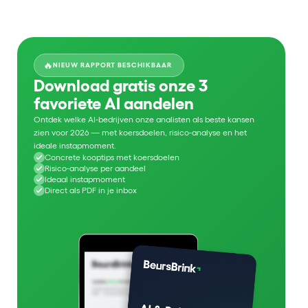
🔥
NIEUW RAPPORT BESCHIKBAAR
Download gratis onze 3
favoriete AI aandelen
Ontdek welke AI-bedrijven onze analisten als beste kansen
zien voor 2026 — met koersdoelen, risico-analyse en het
ideale instapmoment.
Concrete kooptips met koersdoelen
Risico-analyse per aandeel
Ideaal instapmoment
Direct als PDF in je inbox