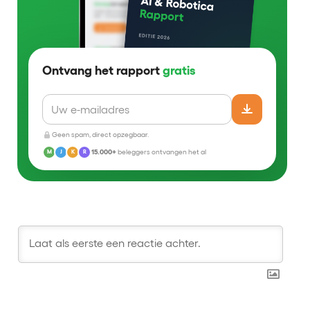
Ontvang het rapport
gratis
Geen spam, direct opzegbaar.
15.000+
beleggers ontvangen het al
M
J
K
R