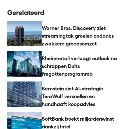
Gerelateerd
Warner Bros. Discovery ziet
streamingtak groeien ondanks
zwakkere groepsomzet
Rheinmetall verlaagt outlook na
schrappen Duits
fregattenprogramma
Bernstein ziet AI-strategie
TeraWulf versnellen en
handhaaft koopadvies
SoftBank boekt miljardenwinst
dankzij Intel