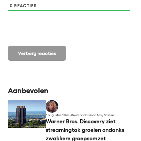
0
REACTIES
Verberg reacties
Aanbevolen
6 augustus 2025 - Beursbrink
•
door Amy Yassim
Warner Bros. Discovery ziet
streamingtak groeien ondanks
zwakkere groepsomzet