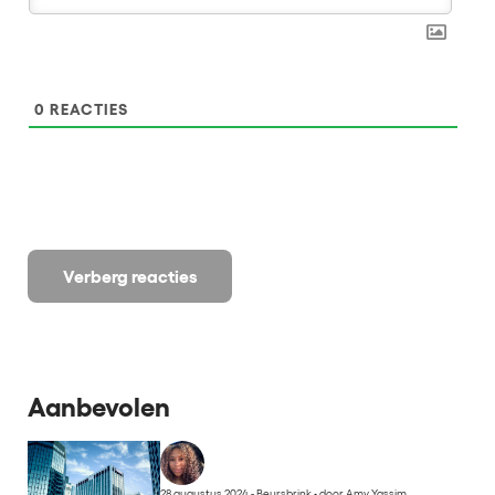
0
REACTIES
Verberg reacties
Aanbevolen
28 augustus 2024 - Beursbrink
•
door Amy Yassim