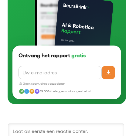
Ontvang het rapport
gratis
Geen spam, direct opzegbaar.
15.000+
beleggers ontvangen het al
M
J
K
R