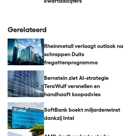
kwartaalcijfers
Gerelateerd
Rheinmetall verlaagt outlook na
schrappen Duits
fregattenprogramma
Bernstein ziet AI-strategie
TeraWulf versnellen en
handhaaft koopadvies
SoftBank boekt miljardenwinst
dankzij Intel