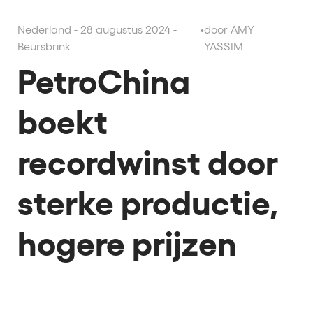
Nederland - 28 augustus 2024 -
•
door AMY
Beursbrink
YASSIM
PetroChina
boekt
recordwinst door
sterke productie,
hogere prijzen