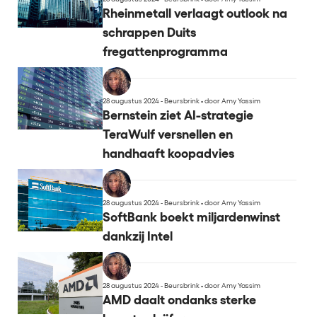
Rheinmetall verlaagt outlook na
schrappen Duits
fregattenprogramma
28 augustus 2024 - Beursbrink
•
door Amy Yassim
Bernstein ziet AI-strategie
TeraWulf versnellen en
handhaaft koopadvies
28 augustus 2024 - Beursbrink
•
door Amy Yassim
SoftBank boekt miljardenwinst
dankzij Intel
28 augustus 2024 - Beursbrink
•
door Amy Yassim
AMD daalt ondanks sterke