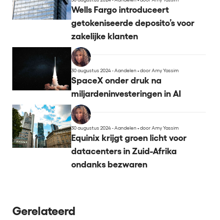
Wells Fargo introduceert
getokeniseerde deposito’s voor
zakelijke klanten
30 augustus 2024 - Aandelen
•
door Amy Yassim
SpaceX onder druk na
miljardeninvesteringen in AI
30 augustus 2024 - Aandelen
•
door Amy Yassim
Equinix krijgt groen licht voor
datacenters in Zuid-Afrika
ondanks bezwaren
Gerelateerd