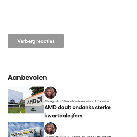
Verberg reacties
Aanbevolen
30 augustus 2024 - Aandelen
•
door Amy Yassim
AMD daalt ondanks sterke
kwartaalcijfers
30 augustus 2024 - Aandelen
•
door Amy Yassim