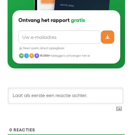
Ontvang het rapport
gratis
Geen spam, direct opzegbaar.
15.000+
beleggers ontvangen het al
M
J
K
R
0
REACTIES