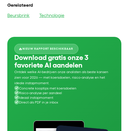
Gerelateerd
Beursbrink
Technologie
🔥
NIEUW RAPPORT BESCHIKBAAR
Download gratis onze 3
favoriete AI aandelen
Ontdek welke AI-bedrijven onze analisten als beste kansen
zien voor 2026 — met koersdoelen, risico-analyse en het
ideale instapmoment.
Concrete kooptips met koersdoelen
Risico-analyse per aandeel
Ideaal instapmoment
Direct als PDF in je inbox