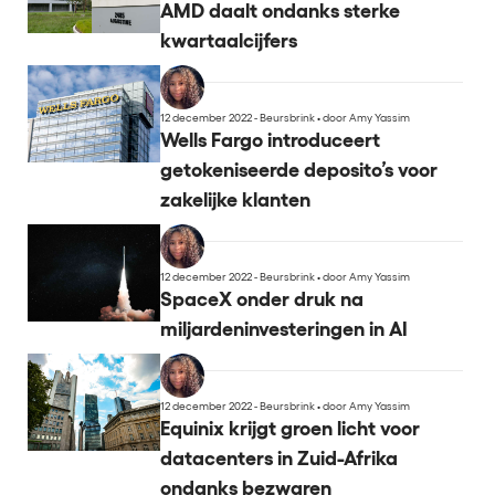
AMD daalt ondanks sterke
kwartaalcijfers
12 december 2022 - Beursbrink
•
door Amy Yassim
Wells Fargo introduceert
getokeniseerde deposito’s voor
zakelijke klanten
12 december 2022 - Beursbrink
•
door Amy Yassim
SpaceX onder druk na
miljardeninvesteringen in AI
12 december 2022 - Beursbrink
•
door Amy Yassim
Equinix krijgt groen licht voor
datacenters in Zuid-Afrika
ondanks bezwaren