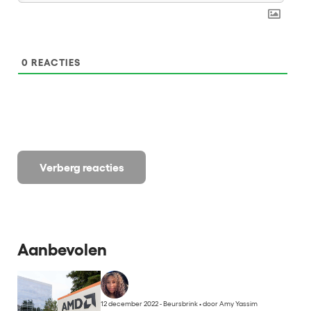
0
REACTIES
Verberg reacties
Aanbevolen
12 december 2022 - Beursbrink
•
door Amy Yassim