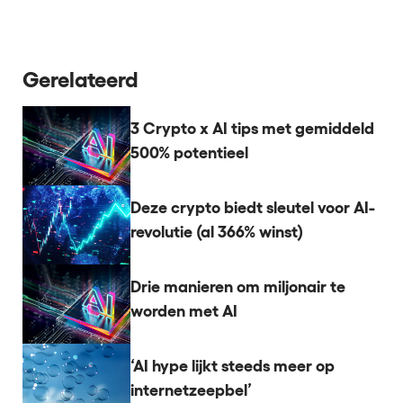
Gerelateerd
3 Crypto x AI tips met gemiddeld
500% potentieel
Deze crypto biedt sleutel voor AI-
revolutie (al 366% winst)
Drie manieren om miljonair te
worden met AI
‘AI hype lijkt steeds meer op
internetzeepbel’