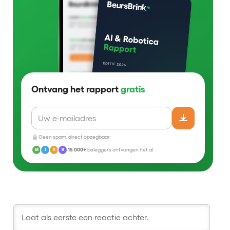
Ontvang het rapport
gratis
Geen spam, direct opzegbaar.
15.000+
beleggers ontvangen het al
M
J
K
R