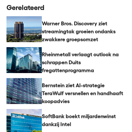
Gerelateerd
Warner Bros. Discovery ziet
streamingtak groeien ondanks
zwakkere groepsomzet
Rheinmetall verlaagt outlook na
schrappen Duits
fregattenprogramma
Bernstein ziet AI-strategie
TeraWulf versnellen en handhaaft
koopadvies
SoftBank boekt miljardenwinst
dankzij Intel