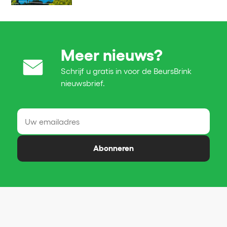
Meer nieuws?
Schrijf u gratis in voor de BeursBrink
nieuwsbrief.
Abonneren