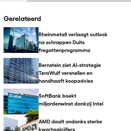
Gerelateerd
Rheinmetall verlaagt outlook
na schrappen Duits
fregattenprogramma
Bernstein ziet AI-strategie
TeraWulf versnellen en
handhaaft koopadvies
SoftBank boekt
miljardenwinst dankzij Intel
AMD daalt ondanks sterke
kwartaalcijfers