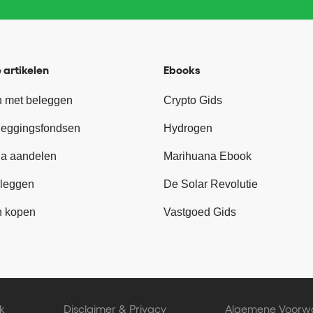
 artikelen
Ebooks
 met beleggen
Crypto Gids
leggingsfondsen
Hydrogen
a aandelen
Marihuana Ebook
leggen
De Solar Revolutie
n kopen
Vastgoed Gids
k
Disclaimer & Privacy
Algemene Voorw