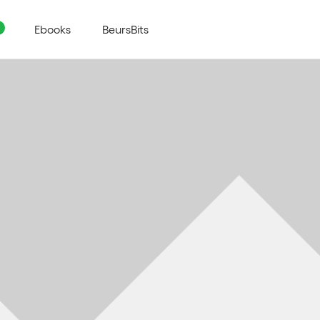
Ebooks
BeursBits