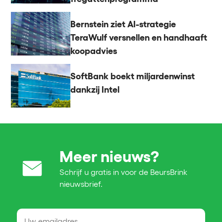
Bernstein ziet AI-strategie
TeraWulf versnellen en handhaaft
koopadvies
SoftBank boekt miljardenwinst
dankzij Intel
Meer nieuws?
Schrijf u gratis in voor de BeursBrink
nieuwsbrief.