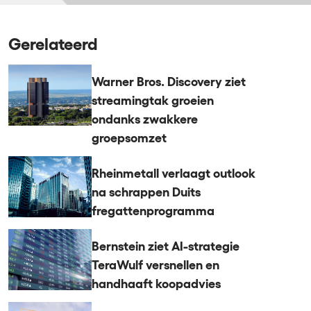
Gerelateerd
Warner Bros. Discovery ziet
streamingtak groeien
ondanks zwakkere
groepsomzet
Rheinmetall verlaagt outlook
na schrappen Duits
fregattenprogramma
Bernstein ziet AI-strategie
TeraWulf versnellen en
handhaaft koopadvies