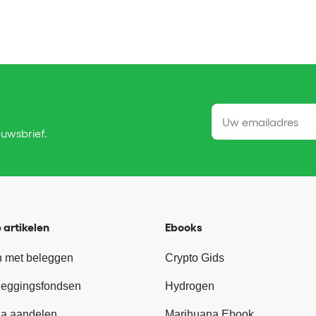
euwsbrief.
 artikelen
Ebooks
 met beleggen
Crypto Gids
leggingsfondsen
Hydrogen
a aandelen
Marihuana Ebook