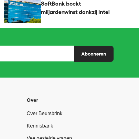
SoftBank boekt
miljardenwinst dankzij Intel
Abonneren
Over
Over Beursbrink
Kennisbank
Veelgestelde vragen