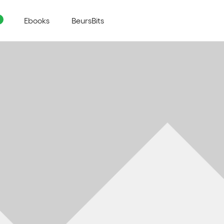
Ebooks
BeursBits