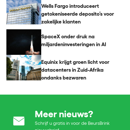
Wells Fargo introduceert
getokeniseerde deposito’s voor
zakelijke klanten
SpaceX onder druk na
miljardeninvesteringen in AI
Equinix krijgt groen licht voor
datacenters in Zuid-Afrika
ondanks bezwaren
Meer nieuws?
Schrijf u gratis in voor de BeursBrink