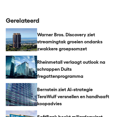
Gerelateerd
Warner Bros. Discovery ziet
streamingtak groeien ondanks
zwakkere groepsomzet
Rheinmetall verlaagt outlook na
schrappen Duits
fregattenprogramma
Bernstein ziet AI-strategie
TeraWulf versnellen en handhaaft
koopadvies