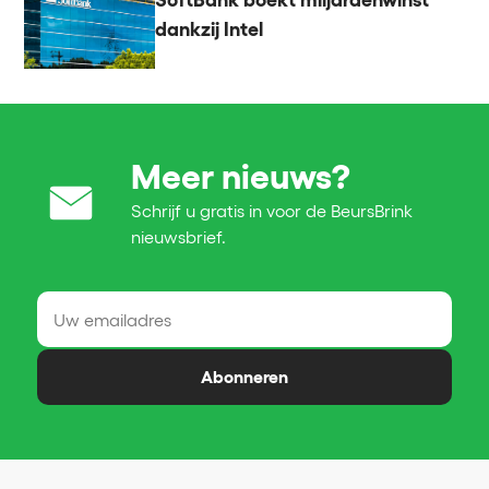
SoftBank boekt miljardenwinst
dankzij Intel
Meer nieuws?
Schrijf u gratis in voor de BeursBrink
nieuwsbrief.
Abonneren