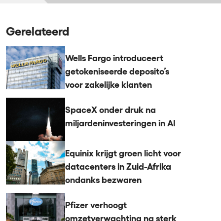
Gerelateerd
Wells Fargo introduceert
getokeniseerde deposito’s
voor zakelijke klanten
SpaceX onder druk na
miljardeninvesteringen in AI
Equinix krijgt groen licht voor
datacenters in Zuid-Afrika
ondanks bezwaren
Pfizer verhoogt
omzetverwachting na sterk