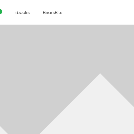
Ebooks
BeursBits