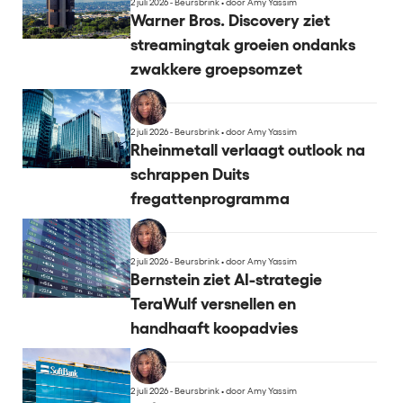
2 juli 2026 - Beursbrink
•
door Amy Yassim
Warner Bros. Discovery ziet
streamingtak groeien ondanks
zwakkere groepsomzet
2 juli 2026 - Beursbrink
•
door Amy Yassim
Rheinmetall verlaagt outlook na
schrappen Duits
fregattenprogramma
2 juli 2026 - Beursbrink
•
door Amy Yassim
Bernstein ziet AI-strategie
TeraWulf versnellen en
handhaaft koopadvies
2 juli 2026 - Beursbrink
•
door Amy Yassim