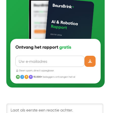
Ontvang het rapport
gratis
Geen spam, direct opzegbaar.
15.000+
beleggers ontvangen het al
M
J
K
R