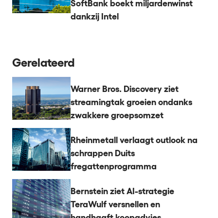
SoftBank boekt miljardenwinst
dankzij Intel
Gerelateerd
Warner Bros. Discovery ziet
streamingtak groeien ondanks
zwakkere groepsomzet
Rheinmetall verlaagt outlook na
schrappen Duits
fregattenprogramma
Bernstein ziet AI-strategie
TeraWulf versnellen en
handhaaft koopadvies