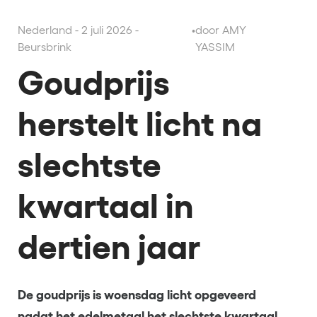
Nederland - 2 juli 2026 -
•
door AMY
Beursbrink
YASSIM
Goudprijs
herstelt licht na
slechtste
kwartaal in
dertien jaar
De goudprijs is woensdag licht opgeveerd
nadat het edelmetaal het slechtste kwartaal