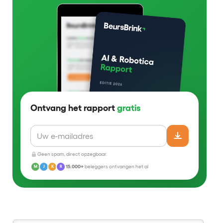
Ontvang het rapport
gratis
Geen spam, direct opzegbaar.
15.000+
beleggers ontvangen het al
M
J
K
R