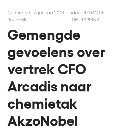
Nederland - 3 januari 2018 -
•
door REDACTIE
Beursblik
BEURSBRINK
Gemengde
gevoelens over
vertrek CFO
Arcadis naar
chemietak
AkzoNobel