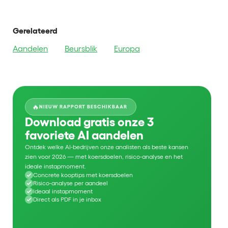
Gerelateerd
Aandelen
Beursblik
Europa
🔥
NIEUW RAPPORT BESCHIKBAAR
Download gratis onze 3
favoriete AI aandelen
Ontdek welke AI-bedrijven onze analisten als beste kansen
zien voor 2026 — met koersdoelen, risico-analyse en het
ideale instapmoment.
Concrete kooptips met koersdoelen
Risico-analyse per aandeel
Ideaal instapmoment
Direct als PDF in je inbox