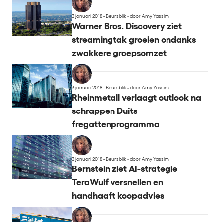
3 januari 2018 - Beursblik
•
door Amy Yassim
Warner Bros. Discovery ziet
streamingtak groeien ondanks
zwakkere groepsomzet
3 januari 2018 - Beursblik
•
door Amy Yassim
Rheinmetall verlaagt outlook na
schrappen Duits
fregattenprogramma
3 januari 2018 - Beursblik
•
door Amy Yassim
Bernstein ziet AI-strategie
TeraWulf versnellen en
handhaaft koopadvies