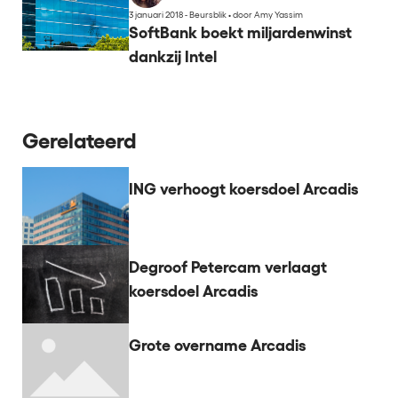
3 januari 2018 - Beursblik
•
door Amy Yassim
SoftBank boekt miljardenwinst
dankzij Intel
Gerelateerd
ING verhoogt koersdoel Arcadis
Degroof Petercam verlaagt
koersdoel Arcadis
Grote overname Arcadis