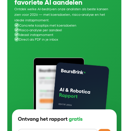
favoriete AI aandelen
Ontdek welke AI-bedrijven onze analisten als beste kansen
zien voor 2026 — met koersdoelen, risico-analyse en het
ideale instapmoment.
Concrete kooptips met koersdoelen
Risico-analyse per aandeel
Ideaal instapmoment
Direct als PDF in je inbox
Ontvang het rapport
gratis