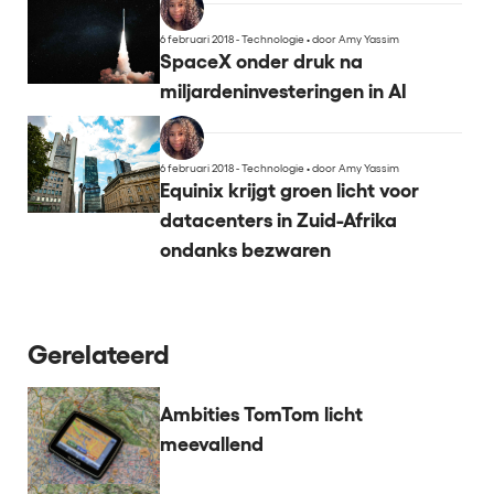
6 februari 2018 - Technologie
•
door Amy Yassim
SpaceX onder druk na
miljardeninvesteringen in AI
6 februari 2018 - Technologie
•
door Amy Yassim
Equinix krijgt groen licht voor
datacenters in Zuid-Afrika
ondanks bezwaren
Gerelateerd
Ambities TomTom licht
meevallend