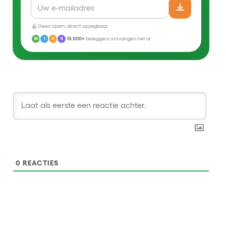
Geen spam, direct opzegbaar.
15.000+
beleggers ontvangen het al
M
J
K
R
0
REACTIES