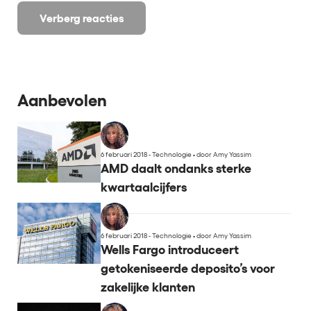
Verberg reacties
Aanbevolen
6 februari 2018 - Technologie
•
door Amy Yassim
AMD daalt ondanks sterke
kwartaalcijfers
6 februari 2018 - Technologie
•
door Amy Yassim
Wells Fargo introduceert
getokeniseerde deposito’s voor
zakelijke klanten