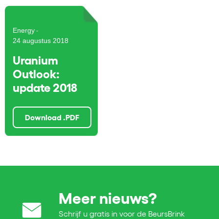
Energy
-
24 augustus 2018
Uranium
Outlook:
update 2018
Download .PDF
Meer nieuws?
Schrijf u gratis in voor de BeursBrink