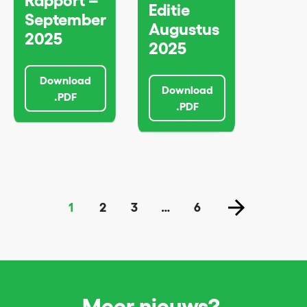
Rapport –
Editie
September
Augustus
2025
2025
Download
Download
.PDF
.PDF
1
2
3
…
6
Meer nieuws?