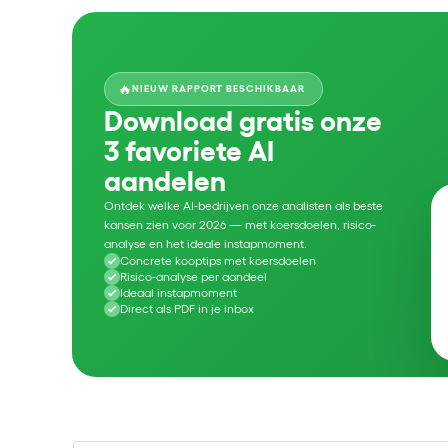
🔥
NIEUW RAPPORT BESCHIKBAAR
Download gratis onze
3 favoriete AI
aandelen
Ontdek welke AI-bedrijven onze analisten als beste
kansen zien voor 2026 — met koersdoelen, risico-
analyse en het ideale instapmoment.
Concrete kooptips met koersdoelen
Risico-analyse per aandeel
Ideaal instapmoment
Direct als PDF in je inbox