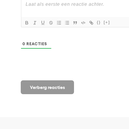
{}
[+]
0
REACTIES
Verberg reacties