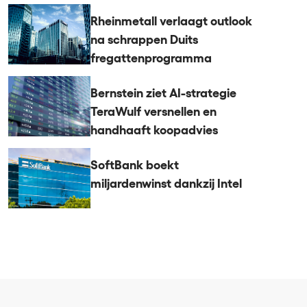
Rheinmetall verlaagt outlook
na schrappen Duits
fregattenprogramma
Bernstein ziet AI-strategie
TeraWulf versnellen en
handhaaft koopadvies
SoftBank boekt
miljardenwinst dankzij Intel