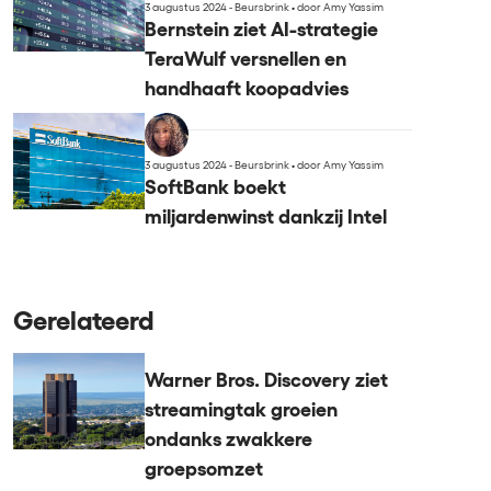
3 augustus 2024 - Beursbrink
•
door Amy Yassim
Bernstein ziet AI-strategie
TeraWulf versnellen en
handhaaft koopadvies
3 augustus 2024 - Beursbrink
•
door Amy Yassim
SoftBank boekt
miljardenwinst dankzij Intel
Gerelateerd
Warner Bros. Discovery ziet
streamingtak groeien
ondanks zwakkere
groepsomzet