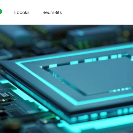
Ebooks
BeursBits