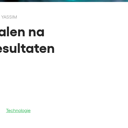
 YASSIM
alen na
esultaten
Technologie