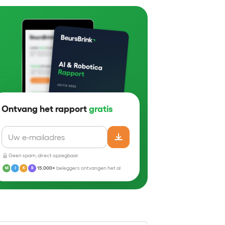
Ontvang het rapport
gratis
Geen spam, direct opzegbaar.
15.000+
beleggers ontvangen het al
M
J
K
R