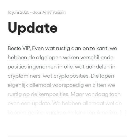
16 juni 2025
•
door Amy Yassim
Update
Beste VIP, Even wat rustig aan onze kant, we
hebben de afgelopen weken verschillende
posities ingenomen in olie, wat aandelen in
cryptominers, wat cryptoposities. Die lopen
eigenlijk allemaal voorspoedig en zitten we
rustig op de kernposities. Maar vandaag toch
even een update. We hebben allemaal wel de
koppen gezien van Iran en Israel en Amerika. […]