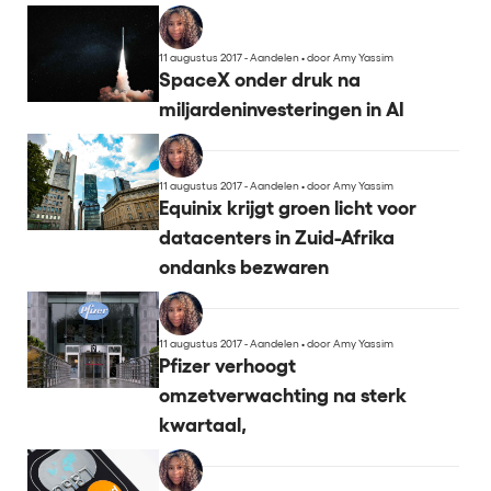
11 augustus 2017 - Aandelen
•
door Amy Yassim
SpaceX onder druk na
miljardeninvesteringen in AI
11 augustus 2017 - Aandelen
•
door Amy Yassim
Equinix krijgt groen licht voor
datacenters in Zuid-Afrika
ondanks bezwaren
11 augustus 2017 - Aandelen
•
door Amy Yassim
Pfizer verhoogt
omzetverwachting na sterk
kwartaal,