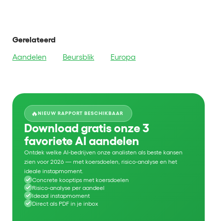
Gerelateerd
Aandelen
Beursblik
Europa
🔥
NIEUW RAPPORT BESCHIKBAAR
Download gratis onze 3
favoriete AI aandelen
Ontdek welke AI-bedrijven onze analisten als beste kansen
zien voor 2026 — met koersdoelen, risico-analyse en het
ideale instapmoment.
Concrete kooptips met koersdoelen
Risico-analyse per aandeel
Ideaal instapmoment
Direct als PDF in je inbox