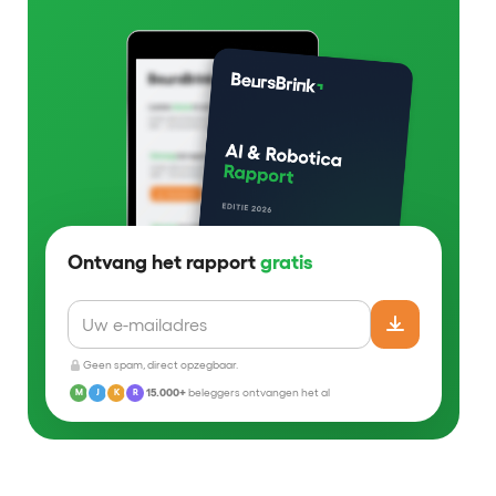
Ontvang het rapport
gratis
Geen spam, direct opzegbaar.
15.000+
beleggers ontvangen het al
M
J
K
R