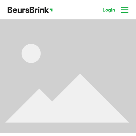
Login