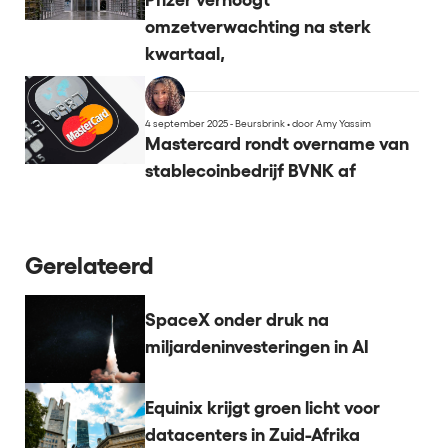
omzetverwachting na sterk
kwartaal,
4 september 2025 - Beursbrink
•
door Amy Yassim
Mastercard rondt overname van
stablecoinbedrijf BVNK af
Gerelateerd
SpaceX onder druk na
miljardeninvesteringen in AI
Equinix krijgt groen licht voor
datacenters in Zuid-Afrika