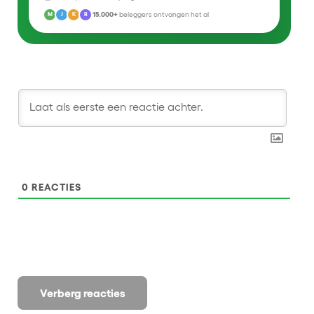
15.000+
beleggers ontvangen het al
M
J
K
R
0
REACTIES
Verberg reacties