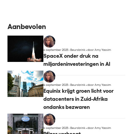
Aanbevolen
4 september 2025 - Beursbrink
•
door Amy Yassim
SpaceX onder druk na
miljardeninvesteringen in AI
4 september 2025 - Beursbrink
•
door Amy Yassim
Equinix krijgt groen licht voor
datacenters in Zuid-Afrika
ondanks bezwaren
4 september 2025 - Beursbrink
•
door Amy Yassim
Pfizer verhoogt