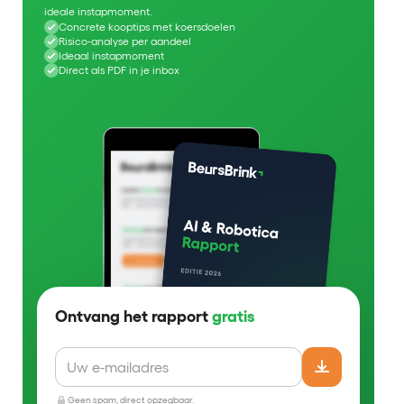
ideale instapmoment.
Concrete kooptips met koersdoelen
Risico-analyse per aandeel
Ideaal instapmoment
Direct als PDF in je inbox
Ontvang het rapport
gratis
Geen spam, direct opzegbaar.