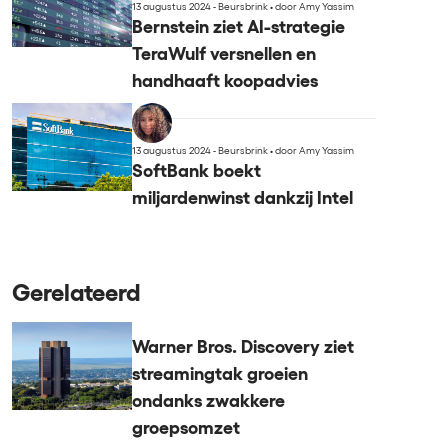
13 augustus 2024 - Beursbrink
•
door Amy Yassim
Bernstein ziet AI-strategie
TeraWulf versnellen en
handhaaft koopadvies
13 augustus 2024 - Beursbrink
•
door Amy Yassim
SoftBank boekt
miljardenwinst dankzij Intel
Gerelateerd
Warner Bros. Discovery ziet
streamingtak groeien
ondanks zwakkere
groepsomzet