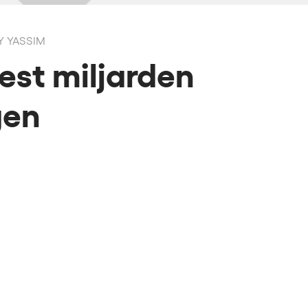
Y YASSIM
est miljarden
gen