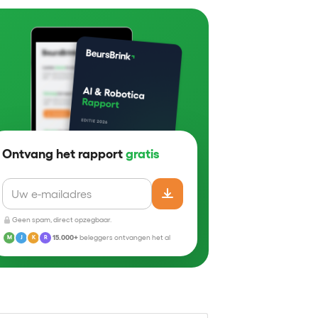
Ontvang het rapport
gratis
Geen spam, direct opzegbaar.
15.000+
beleggers ontvangen het al
M
J
K
R