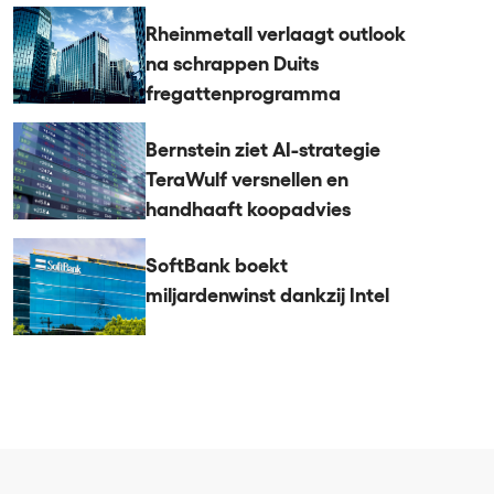
Rheinmetall verlaagt outlook
na schrappen Duits
fregattenprogramma
Bernstein ziet AI-strategie
TeraWulf versnellen en
handhaaft koopadvies
SoftBank boekt
miljardenwinst dankzij Intel