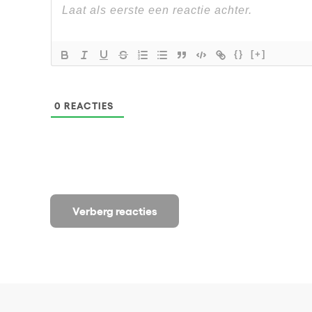
{}
[+]
0
REACTIES
Verberg reacties