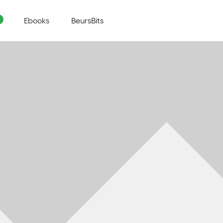
Ebooks
BeursBits