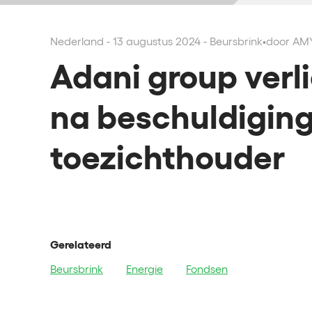
Nederland - 13 augustus 2024 - Beursbrink
•
door AM
Adani group verli
na beschuldigin
toezichthouder
Gerelateerd
Beursbrink
Energie
Fondsen