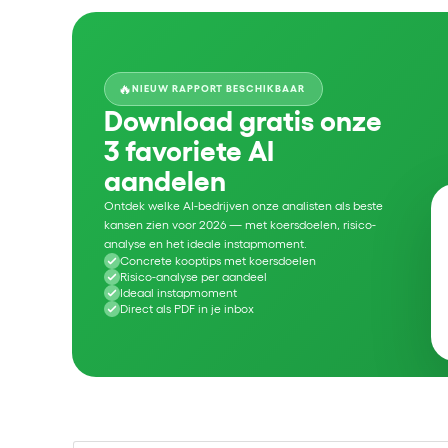
🔥
NIEUW RAPPORT BESCHIKBAAR
Download gratis onze
3 favoriete AI
aandelen
Ontdek welke AI-bedrijven onze analisten als beste
kansen zien voor 2026 — met koersdoelen, risico-
analyse en het ideale instapmoment.
Concrete kooptips met koersdoelen
Risico-analyse per aandeel
Ideaal instapmoment
Direct als PDF in je inbox