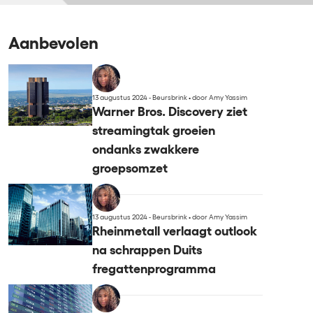
Aanbevolen
13 augustus 2024 - Beursbrink
•
door Amy Yassim
Warner Bros. Discovery ziet
streamingtak groeien
ondanks zwakkere
groepsomzet
13 augustus 2024 - Beursbrink
•
door Amy Yassim
Rheinmetall verlaagt outlook
na schrappen Duits
fregattenprogramma