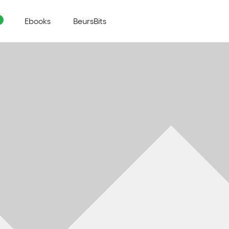
Ebooks
BeursBits