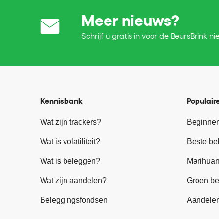
Meer nieuws?
Schrijf u gratis in voor de BeursBrink ni
Kennisbank
Populaire
Wat zijn trackers?
Beginnen
Wat is volatiliteit?
Beste be
Wat is beleggen?
Marihuan
Wat zijn aandelen?
Groen be
Beleggingsfondsen
Aandele