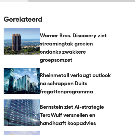
Gerelateerd
Warner Bros. Discovery ziet
streamingtak groeien
ondanks zwakkere
groepsomzet
Rheinmetall verlaagt outlook
na schrappen Duits
fregattenprogramma
Bernstein ziet AI-strategie
TeraWulf versnellen en
handhaaft koopadvies