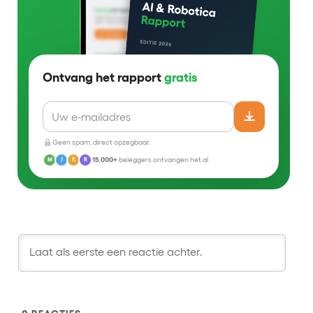
Ontvang het rapport
gratis
Geen spam, direct opzegbaar.
15.000+
beleggers ontvangen het al
M
J
K
R