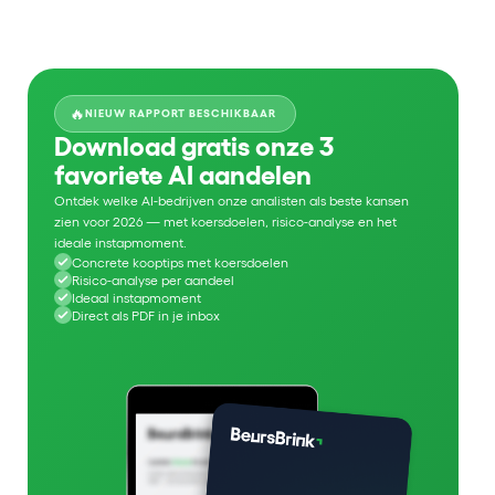
🔥
NIEUW RAPPORT BESCHIKBAAR
Download gratis onze 3
favoriete AI aandelen
Ontdek welke AI-bedrijven onze analisten als beste kansen
zien voor 2026 — met koersdoelen, risico-analyse en het
ideale instapmoment.
Concrete kooptips met koersdoelen
Risico-analyse per aandeel
Ideaal instapmoment
Direct als PDF in je inbox