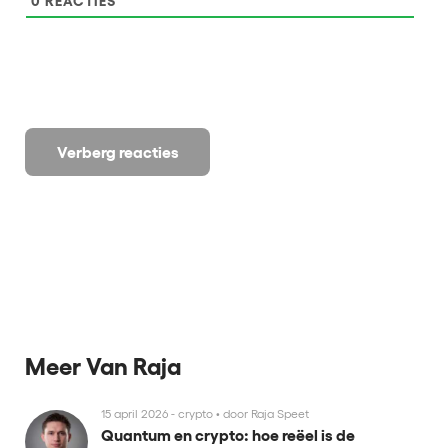
0
REACTIES
Verberg reacties
Meer Van Raja
15 april 2026 - crypto
•
door Raja Speet
Quantum en crypto: hoe reëel is de