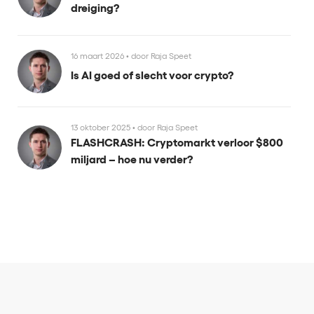
dreiging?
16 maart 2026
•
door Raja Speet
Is AI goed of slecht voor crypto?
13 oktober 2025
•
door Raja Speet
FLASHCRASH: Cryptomarkt verloor $800
miljard – hoe nu verder?